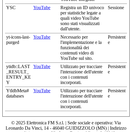
YSC
YouTube
Registra un ID univoco
Sessione
per statistiche legate a
quali video YouTube
sono stati visualizzati
dall'utente.
yt-icons-last-
YouTube
Necessario per
Persistent
purged
l'implementazione e la
e
funzionalità dei
contenuti video di
YouTube sul sito.
ytidb::LAST
YouTube
Utilizzato per tracciare
Persistent
_RESULT_
l'interazione dell'utente
e
ENTRY_KE
con i contenuti
Y
incorporati.
YtIdbMeta#
YouTube
Utilizzato per tracciare
Persistent
databases
l'interazione dell'utente
e
con i contenuti
incorporati.
© 2025 Elettronica FM S.r.l. | Sede sociale e operativa: Via
Leonardo Da Vinci, 14 - 46040 GUIDIZZOLO (MN) | Indirizzo