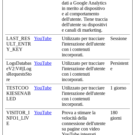
dati a Google Analytics
in merito al dispositivo
e al comportamento
dell'utente. Tiene traccia
dell'utente su dispositivi
e canali di marketing.
LAST_RES
YouTube
Utilizzato per tracciare
Sessione
ULT_ENTR
l'interazione dell'utente
Y_KEY
con i contenuti
incorporati.
LogsDatabas
YouTube
Utilizzato per tracciare
Persistent
eV2:V#||Log
l'interazione dell'utente
e
sRequestsSto
con i contenuti
re
incorporati.
TESTCOO
YouTube
Utilizzato per tracciare
1 giorno
KIESENAB
l'interazione dell'utente
LED
con i contenuti
incorporati.
VISITOR_I
YouTube
Prova a stimare la
180
NFO1_LIV
velocità della
giorni
E
connessione dell'utente
su pagine con video
YouTube integrati.