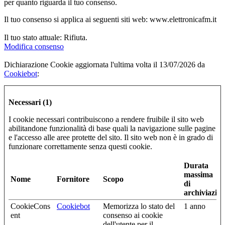
per quanto riguarda il tuo consenso.
Il tuo consenso si applica ai seguenti siti web: www.elettronicafm.it
Il tuo stato attuale: Rifiuta.
Modifica consenso
Dichiarazione Cookie aggiornata l'ultima volta il 13/07/2026 da
Cookiebot
:
Necessari (1)
I cookie necessari contribuiscono a rendere fruibile il sito web
abilitandone funzionalità di base quali la navigazione sulle pagine
e l'accesso alle aree protette del sito. Il sito web non è in grado di
funzionare correttamente senza questi cookie.
Durata
massima
Nome
Fornitore
Scopo
di
archiviazio
CookieCons
Cookiebot
Memorizza lo stato del
1 anno
ent
consenso ai cookie
dell'utente per il