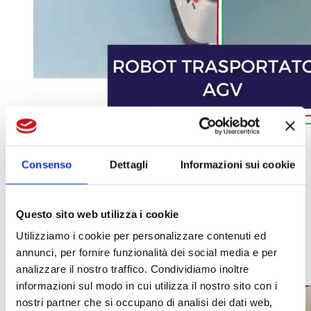
3 aprile 2023 By : elettronicaFM
Consenso
Dettagli
Informazioni sui cookie
Robot trasportatori AGV – Efficienza, produttività e
benessere
Questo sito web utilizza i cookie
Nati nella metà del secolo scorso, i robot trasportatori AGV
(Automated Guided Vehicles) sono veicoli a guida automatica, come
Utilizziamo i cookie per personalizzare contenuti ed
si può facilmente evincere dal nome completo. La loro finalità è
annunci, per fornire funzionalità dei social media e per
quella di trasportare la merce da un punto a un altro all’interno del
magazzino o, più in generale, in tutti quei contesti che prevedono gli
analizzare il nostro traffico. Condividiamo inoltre
informazioni sul modo in cui utilizza il nostro sito con i
nostri partner che si occupano di analisi dei dati web,