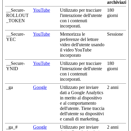
archiviazio
__Secure-
YouTube
Utilizzato per tracciare
180
ROLLOUT
l'interazione dell'utente
giorni
_TOKEN
con i contenuti
incorporati.
__Secure-
YouTube
Memorizza le
Sessione
YEC
preferenze del lettore
video dell'utente usando
il video YouTube
incorporato
__Secure-
YouTube
Utilizzato per tracciare
180
YNID
l'interazione dell'utente
giorni
con i contenuti
incorporati.
_ga
Google
Utilizzato per inviare
2 anni
dati a Google Analytics
in merito al dispositivo
e al comportamento
dell'utente. Tiene traccia
dell'utente su dispositivi
e canali di marketing.
_ga_#
Google
Utilizzato per inviare
2 anni