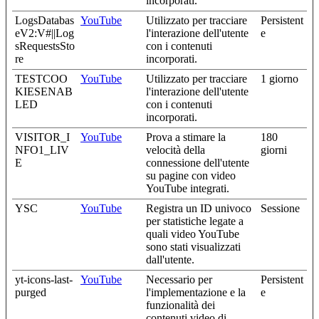
incorporati.
LogsDatabas
YouTube
Utilizzato per tracciare
Persistent
eV2:V#||Log
l'interazione dell'utente
e
sRequestsSto
con i contenuti
re
incorporati.
TESTCOO
YouTube
Utilizzato per tracciare
1 giorno
KIESENAB
l'interazione dell'utente
LED
con i contenuti
incorporati.
VISITOR_I
YouTube
Prova a stimare la
180
NFO1_LIV
velocità della
giorni
E
connessione dell'utente
su pagine con video
YouTube integrati.
YSC
YouTube
Registra un ID univoco
Sessione
per statistiche legate a
quali video YouTube
sono stati visualizzati
dall'utente.
yt-icons-last-
YouTube
Necessario per
Persistent
purged
l'implementazione e la
e
funzionalità dei
contenuti video di