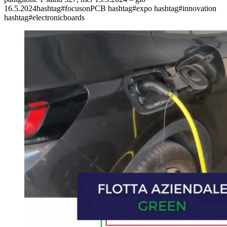
16.5.2024hashtag#focusonPCB hashtag#expo hashtag#innovation
hashtag#electronicboards