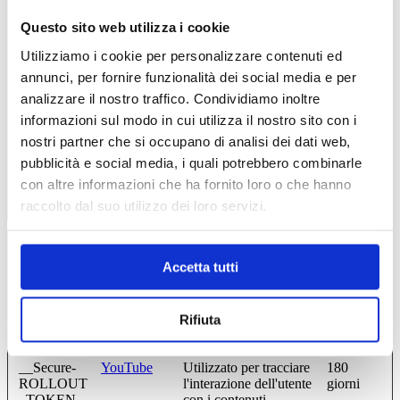
abilitandone funzionalità di base quali la navigazione sulle pagine
e l'accesso alle aree protette del sito. Il sito web non è in grado di
Questo sito web utilizza i cookie
funzionare correttamente senza questi cookie.
Utilizziamo i cookie per personalizzare contenuti ed
Durata
annunci, per fornire funzionalità dei social media e per
massima
Nome
Fornitore
Scopo
analizzare il nostro traffico. Condividiamo inoltre
di
archiviazio
informazioni sul modo in cui utilizza il nostro sito con i
nostri partner che si occupano di analisi dei dati web,
CookieCons
Cookiebot
Memorizza lo stato del
1 anno
ent
consenso ai cookie
pubblicità e social media, i quali potrebbero combinarle
dell'utente per il
con altre informazioni che ha fornito loro o che hanno
dominio corrente
raccolto dal suo utilizzo dei loro servizi.
Marketing ({0}) (15)
Accetta tutti
Durata
massima
Nome
Fornitore
Scopo
Rifiuta
di
archiviazio
__Secure-
YouTube
Utilizzato per tracciare
180
ROLLOUT
l'interazione dell'utente
giorni
_TOKEN
con i contenuti