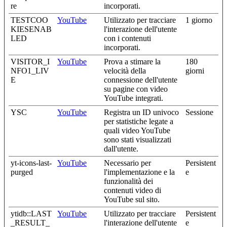
re
incorporati.
TESTCOO
YouTube
Utilizzato per tracciare
1 giorno
KIESENAB
l'interazione dell'utente
LED
con i contenuti
incorporati.
VISITOR_I
YouTube
Prova a stimare la
180
NFO1_LIV
velocità della
giorni
E
connessione dell'utente
su pagine con video
YouTube integrati.
YSC
YouTube
Registra un ID univoco
Sessione
per statistiche legate a
quali video YouTube
sono stati visualizzati
dall'utente.
yt-icons-last-
YouTube
Necessario per
Persistent
purged
l'implementazione e la
e
funzionalità dei
contenuti video di
YouTube sul sito.
ytidb::LAST
YouTube
Utilizzato per tracciare
Persistent
_RESULT_
l'interazione dell'utente
e