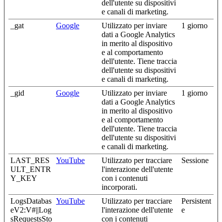
dell'utente su dispositivi
e canali di marketing.
_gat
Google
Utilizzato per inviare
1 giorno
dati a Google Analytics
in merito al dispositivo
e al comportamento
dell'utente. Tiene traccia
dell'utente su dispositivi
e canali di marketing.
_gid
Google
Utilizzato per inviare
1 giorno
dati a Google Analytics
in merito al dispositivo
e al comportamento
dell'utente. Tiene traccia
dell'utente su dispositivi
e canali di marketing.
LAST_RES
YouTube
Utilizzato per tracciare
Sessione
ULT_ENTR
l'interazione dell'utente
Y_KEY
con i contenuti
incorporati.
LogsDatabas
YouTube
Utilizzato per tracciare
Persistent
eV2:V#||Log
l'interazione dell'utente
e
sRequestsSto
con i contenuti