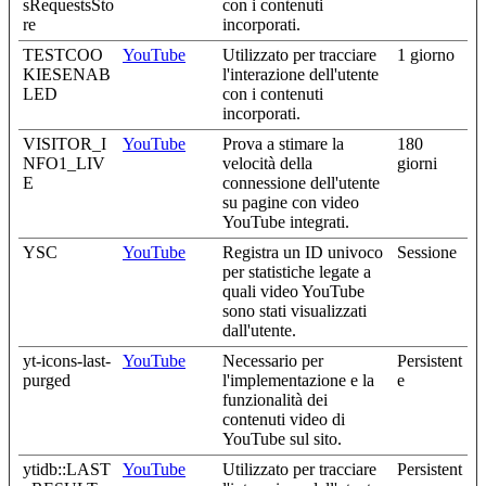
sRequestsSto
con i contenuti
re
incorporati.
TESTCOO
YouTube
Utilizzato per tracciare
1 giorno
KIESENAB
l'interazione dell'utente
LED
con i contenuti
incorporati.
VISITOR_I
YouTube
Prova a stimare la
180
NFO1_LIV
velocità della
giorni
E
connessione dell'utente
su pagine con video
YouTube integrati.
YSC
YouTube
Registra un ID univoco
Sessione
per statistiche legate a
quali video YouTube
sono stati visualizzati
dall'utente.
yt-icons-last-
YouTube
Necessario per
Persistent
purged
l'implementazione e la
e
funzionalità dei
contenuti video di
YouTube sul sito.
ytidb::LAST
YouTube
Utilizzato per tracciare
Persistent