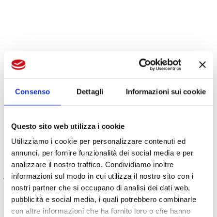
[1]
The company still continue to sell the actual goods to the same
markets. Products are already established and well placed (well-
known) on the market as compared to the competitors’ ones. You
Consenso
Dettagli
Informazioni sui cookie
can exploit your advantage by differentiating your offer and as a
consequence limiting price competitions or avoiding replacing
products consolidation. The main purpose is to get a leader position
on the market.
Questo sito web utilizza i cookie
Utilizziamo i cookie per personalizzare contenuti ed
annunci, per fornire funzionalità dei social media e per
[2] You offer a new product to an already existing market. The
analizzare il nostro traffico. Condividiamo inoltre
business doesn’t change at all, but actually its offer gets richer. You
just modify or introduce innovation on the basis of further products.
informazioni sul modo in cui utilizza il nostro sito con i
It is possible to improve as for quality, design and functionality. It is
nostri partner che si occupano di analisi dei dati web,
necessary to pay attention to the possible incoming replacing or
pubblicità e social media, i quali potrebbero combinarle
complementary products (they’re similar, just some characteristics or
the distribution channel are different and suitable for the clients
con altre informazioni che ha fornito loro o che hanno