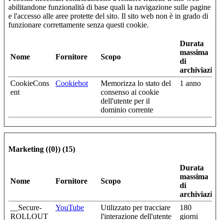
abilitandone funzionalità di base quali la navigazione sulle pagine
e l'accesso alle aree protette del sito. Il sito web non è in grado di
funzionare correttamente senza questi cookie.
Durata
massima
Nome
Fornitore
Scopo
di
archiviazio
CookieCons
Cookiebot
Memorizza lo stato del
1 anno
ent
consenso ai cookie
dell'utente per il
dominio corrente
Marketing ({0}) (15)
Durata
massima
Nome
Fornitore
Scopo
di
archiviazio
__Secure-
YouTube
Utilizzato per tracciare
180
ROLLOUT
l'interazione dell'utente
giorni