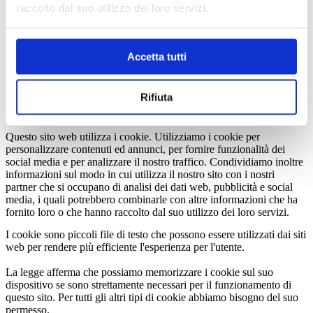
target) on the market.
raccolto dal suo utilizzo dei loro servizi.
[3]
The enterprise addresses its own products to a new segment of
Accetta tutti
consumers, both geographically and practically talking/ meaning.
The objectives are new territories, no matter if they are located in the
same country or abroad. Basically the product is always the same,
Rifiuta
but we must try to advertise and lead it in the direction of new
customers or target areas.
Questo sito web utilizza i cookie. Utilizziamo i cookie per
personalizzare contenuti ed annunci, per fornire funzionalità dei
social media e per analizzare il nostro traffico. Condividiamo inoltre
informazioni sul modo in cui utilizza il nostro sito con i nostri
partner che si occupano di analisi dei dati web, pubblicità e social
media, i quali potrebbero combinarle con altre informazioni che ha
fornito loro o che hanno raccolto dal suo utilizzo dei loro servizi.
I cookie sono piccoli file di testo che possono essere utilizzati dai siti
web per rendere più efficiente l'esperienza per l'utente.
La legge afferma che possiamo memorizzare i cookie sul suo
dispositivo se sono strettamente necessari per il funzionamento di
questo sito. Per tutti gli altri tipi di cookie abbiamo bisogno del suo
permesso.