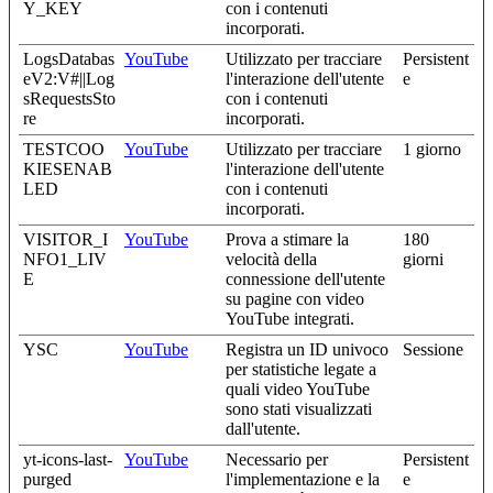
Y_KEY
con i contenuti
incorporati.
LogsDatabas
YouTube
Utilizzato per tracciare
Persistent
eV2:V#||Log
l'interazione dell'utente
e
sRequestsSto
con i contenuti
re
incorporati.
TESTCOO
YouTube
Utilizzato per tracciare
1 giorno
KIESENAB
l'interazione dell'utente
LED
con i contenuti
incorporati.
VISITOR_I
YouTube
Prova a stimare la
180
NFO1_LIV
velocità della
giorni
E
connessione dell'utente
su pagine con video
YouTube integrati.
YSC
YouTube
Registra un ID univoco
Sessione
per statistiche legate a
quali video YouTube
sono stati visualizzati
dall'utente.
yt-icons-last-
YouTube
Necessario per
Persistent
purged
l'implementazione e la
e