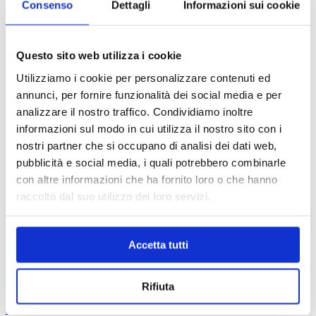
Consenso
Dettagli
Informazioni sui cookie
La legge afferma che possiamo memorizzare i cookie sul suo
dispositivo se sono strettamente necessari per il funzionamento di
questo sito. Per tutti gli altri tipi di cookie abbiamo bisogno del suo
Questo sito web utilizza i cookie
permesso.
Utilizziamo i cookie per personalizzare contenuti ed
Questo sito utilizza diversi tipi di cookie. Alcuni cookie sono
annunci, per fornire funzionalità dei social media e per
collocati da servizi di terzi che compaiono sulle nostre pagine.
analizzare il nostro traffico. Condividiamo inoltre
In qualsiasi momento è possibile modificare o revocare il proprio
informazioni sul modo in cui utilizza il nostro sito con i
consenso dalla Dichiarazione dei cookie sul nostro sito Web.
nostri partner che si occupano di analisi dei dati web,
Scopra di più su chi siamo, come può contattarci e come trattiamo i
pubblicità e social media, i quali potrebbero combinarle
dati personali nella nostra Informativa sulla privacy.
con altre informazioni che ha fornito loro o che hanno
raccolto dal suo utilizzo dei loro servizi.
Specifica l’ID del tuo consenso e la data di quando ci hai contattati
per quanto riguarda il tuo consenso.
Il tuo consenso si applica ai seguenti siti web: www.elettronicafm.it
Accetta tutti
Il tuo stato attuale: Rifiuta.
Modifica consenso
Rifiuta
Dichiarazione Cookie aggiornata l'ultima volta il 13/07/2026 da
Cookiebot
: