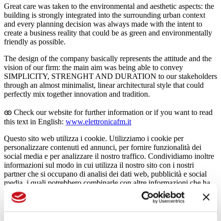
Great care was taken to the environmental and aesthetic aspects: the
building is strongly integrated into the surrounding urban context
and every planning decision was always made with the intent to
create a business reality that could be as green and environmentally
friendly as possible.
The design of the company basically represents the attitude and the
vision of our firm: the main aim was being able to convey
SIMPLICITY, STRENGHT AND DURATION to our stakeholders
through an almost minimalist, linear architectural style that could
perfectly mix together innovation and tradition.
ꙭ Check our website for further information or if you want to read
this text in English:
www.elettronicafm.it
Questo sito web utilizza i cookie. Utilizziamo i cookie per
personalizzare contenuti ed annunci, per fornire funzionalità dei
social media e per analizzare il nostro traffico. Condividiamo inoltre
informazioni sul modo in cui utilizza il nostro sito con i nostri
partner che si occupano di analisi dei dati web, pubblicità e social
media, i quali potrebbero combinarle con altre informazioni che ha
fornito loro o che hanno raccolto dal suo utilizzo dei loro servizi.
I cookie sono piccoli file di testo che possono essere utilizzati dai siti
web per rendere più efficiente l'esperienza per l'utente.